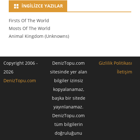
İNGILIZCE YAZILAR
Firsts Of The World
Mosts Of The World
Animal Kingdom (Unknowns)
Copyright 2006 -
DenizTopu.com
Gizlilik Politikası
2026
sitesinde yer alan
İletişim
DenizTopu.com
bilgiler izinsiz
kopyalanamaz,
başka bir sitede
yayınlanamaz.
DenizTopu.com
tüm bilgilerin
doğruluğunu