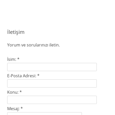
Skip
to
content
İletişim
Yorum ve sorularınızı iletin.
İsim:
*
E-Posta Adresi:
*
Konu:
*
Mesaj:
*