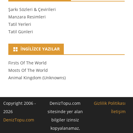
Şarkı Sözleri & Çevirileri
Manzara Resimleri
Tatil Yerleri
Tatil Günleri
İNGILIZCE YAZILAR
Firsts Of The World
Mosts Of The World
Animal Kingdom (Unknowns)
Copyright 2006 -
DenizTopu.com
Gizlilik Politikası
2026
sitesinde yer alan
İletişim
DenizTopu.com
bilgiler izinsiz
kopyalanamaz,