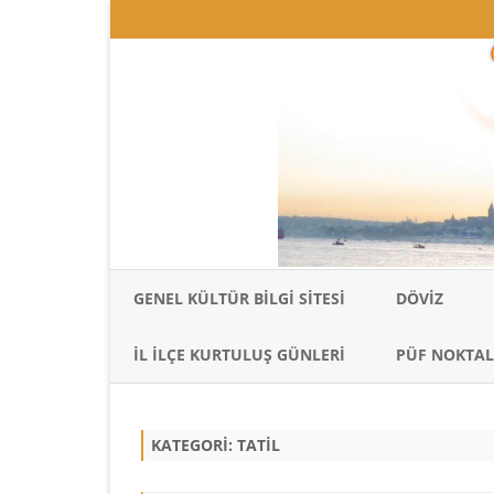
GENEL KÜLTÜR BILGI SITESI
DÖVIZ
İL İLÇE KURTULUŞ GÜNLERI
PÜF NOKTAL
KATEGORI:
TATIL