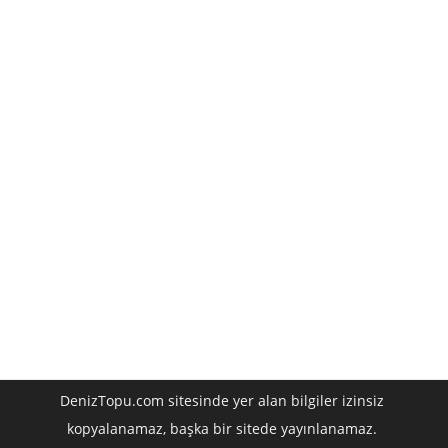
DenizTopu.com sitesinde yer alan bilgiler izinsiz
kopyalanamaz, başka bir sitede yayınlanamaz.