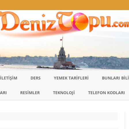
Skip
to
İLETIŞIM
DERS
YEMEK TARIFLERI
BUNLARI BI
content
ARI
RESIMLER
TEKNOLOJI
TELEFON KODLARI