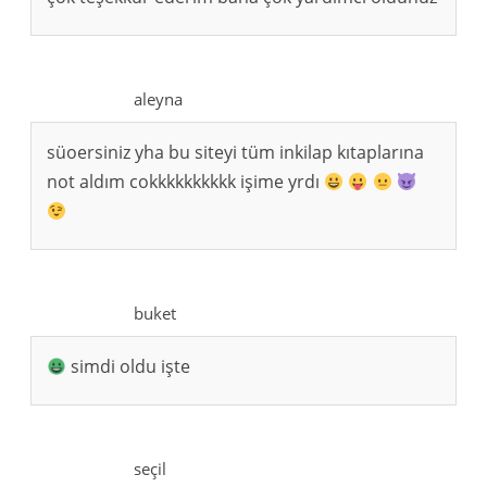
aleyna
süoersiniz yha bu siteyi tüm inkilap kıtaplarına
not aldım cokkkkkkkkkk işime yrdı
buket
simdi oldu işte
seçil