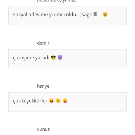
sosyal ödevime yrdmcı oldu ;-)sağollll…
demir
çok işime yaradı
hsnye
çok teşekkürler
yunus