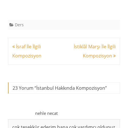
Ders
Yazı
İsraf İle İlgili
İstiklâl Marşı İle İlgili
dolaşımı
Kompozisyon
Kompozisyon
23 Yorum “
İstanbul Hakkında Kompozisyon
”
nehle necat
çok teşekkür ederim bana çok yardımcı oldunuz