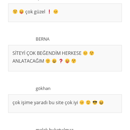
çok güzel
BERNA
SİTEYİ ÇOK BEĞENDİM HERKESE
ANLATACAĞIM
gökhan
çok işime yaradı bu site çok iyi
melek buketyılmaz