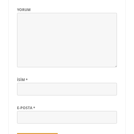
YORUM
İSIM
*
E-POSTA
*