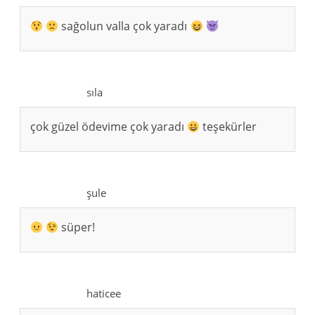
sağolun valla çok yaradı
sıla
çok güzel ödevime çok yaradı
teşekürler
şule
süper!
haticee