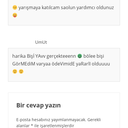
yarışmaya katılcam saolun yardımcı oldunuz
UmUt
harika Bişİ YAvv gerçekteeenn
bölee bişi
GörMEdiM varyaa ödeVimidE yaRarlI olduuuu
Bir cevap yazın
E-posta hesabınız yayımlanmayacak.
Gerekli
alanlar
*
ile işaretlenmişlerdir