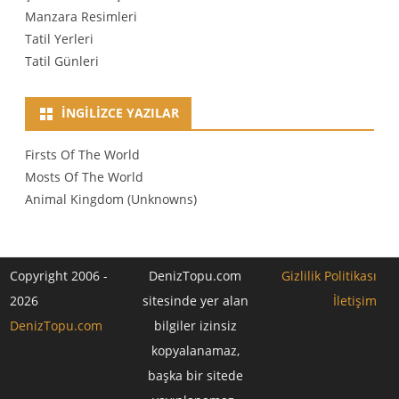
Manzara Resimleri
Tatil Yerleri
Tatil Günleri
İNGILIZCE YAZILAR
Firsts Of The World
Mosts Of The World
Animal Kingdom (Unknowns)
Copyright 2006 -
DenizTopu.com
Gizlilik Politikası
2026
sitesinde yer alan
İletişim
DenizTopu.com
bilgiler izinsiz
kopyalanamaz,
başka bir sitede