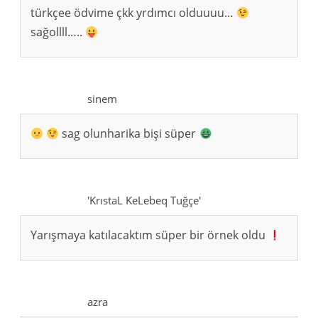
türkçee ödvime çkk yrdımcı olduuuu…
sağollll…..
sinem
sag olunharika bişi süper
'KrıstaL KeLebeq Tuğçe'
Yarışmaya katılacaktım süper bir örnek oldu
azra