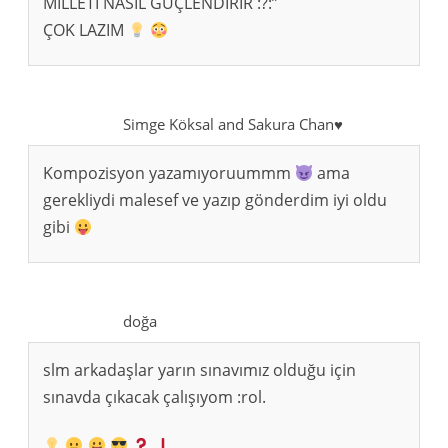
MİLLETİ NASIL GÜÇLENDİRİR :?:”
ÇOK LAZIM
Simge Köksal and Sakura Chan♥
Kompozisyon yazamıyoruummm
ama
gerekliydi malesef ve yazıp gönderdim iyi oldu
gibi
doğa
slm arkadaşlar yarın sınavımız olduğu için
sınavda çıkacak çalışıyom :rol.