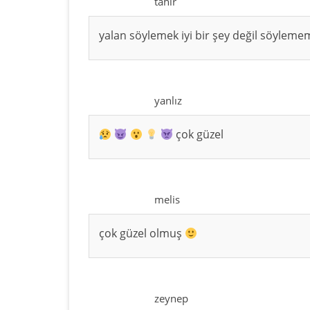
tahir
yalan söylemek iyi bir şey değil söylemem
yanlız
çok güzel
melis
çok güzel olmuş
zeynep