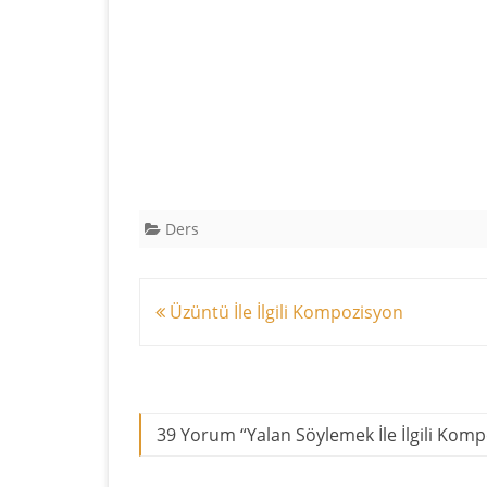
Ders
Yazı
Üzüntü İle İlgili Kompozisyon
dolaşımı
39 Yorum “
Yalan Söylemek İle İlgili Kom