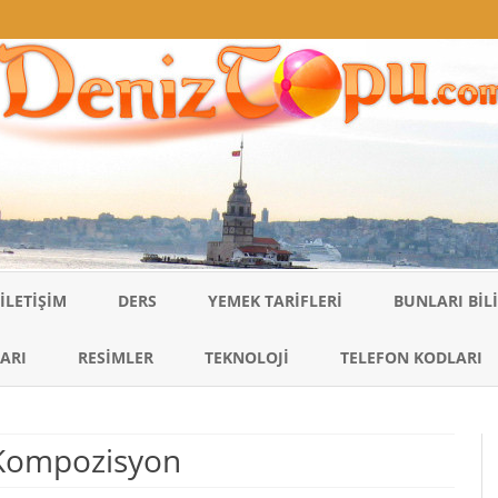
Skip
to
İLETIŞIM
DERS
YEMEK TARIFLERI
BUNLARI BI
content
ARI
RESIMLER
TEKNOLOJI
TELEFON KODLARI
i Kompozisyon