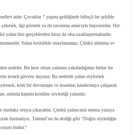
eri atılır. Çocuklar 7 yaşına geldiğinde bilinçli bir şekilde
at çekmek, ilgi görmek ya da savunma amacıyla başvururlar. Her
 yalan bizi gerçeklerden biraz da olsa uzaklaştırmaktadır.
anizmasıdır. Yalan kesinlikle onaylanamaz. Çünkü aldatma ve
nden zedeler. Bir kere olsun yalanını yakaladığımız birine bir
kilerin temeli güvene dayanır. Bu nedenle yalan söylemek
 söylemek, kötü bir davranıştır ve insanları kandırmaya çalışarak
an, aslında kişinin kendine söylediği yalandır.
e mutlaka ortaya çıkacaktır. Çünkü yalancının mumu yatsıya
zak durmalıyız. Talmud’un da dediği gibi “Doğru söylediğin
cezası budur.”