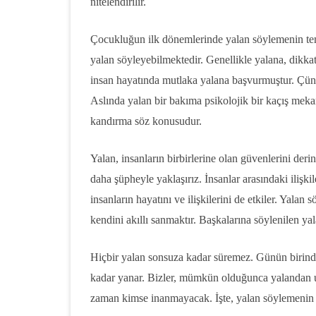
nitelendirilir.
Çocukluğun ilk dönemlerinde yalan söylemenin temell
yalan söyleyebilmektedir. Genellikle yalana, dikk
insan hayatında mutlaka yalana başvurmuştur. Çünkü
Aslında yalan bir bakıma psikolojik bir kaçış mek
kandırma söz konusudur.
Yalan, insanların birbirlerine olan güvenlerini deri
daha şüpheyle yaklaşırız. İnsanlar arasındaki iliş
insanların hayatını ve ilişkilerini de etkiler. Yalan
kendini akıllı sanmaktır. Başkalarına söylenilen yal
Hiçbir yalan sonsuza kadar süremez. Günün birind
kadar yanar. Bizler, mümkün olduğunca yalandan u
zaman kimse inanmayacak. İşte, yalan söylemenin 