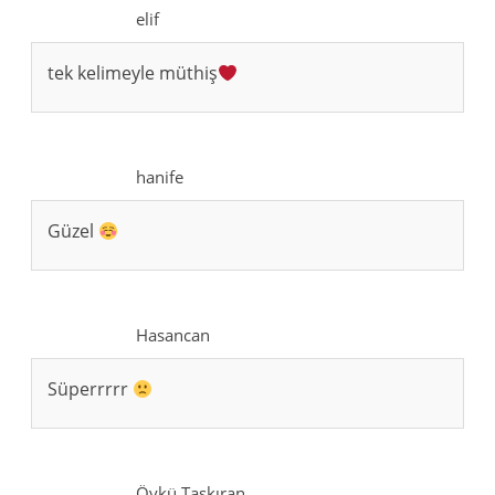
elif
tek kelimeyle müthiş
hanife
Güzel
Hasancan
Süperrrrr
Öykü Taşkıran