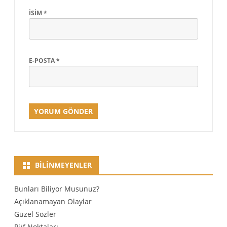
İSIM
*
E-POSTA
*
BILINMEYENLER
Bunları Biliyor Musunuz?
Açıklanamayan Olaylar
Güzel Sözler
Püf Noktaları