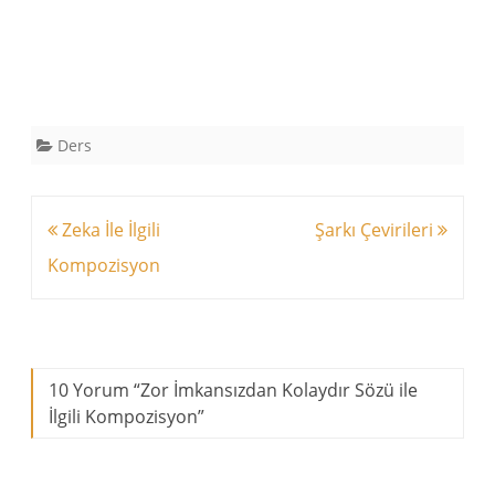
Ders
Yazı
Zeka İle İlgili
Şarkı Çevirileri
dolaşımı
Kompozisyon
10 Yorum “
Zor İmkansızdan Kolaydır Sözü ile
İlgili Kompozisyon
”