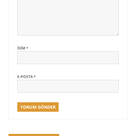
İSIM
*
E-POSTA
*