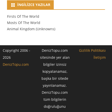
İNGILIZCE YAZILAR
Firsts Of The World
Mosts Of The World
Animal Kingdom (Unknowns)
Copyright 2006 -
DenizTopu.com
Gizlilik Politikası
2026
sitesinde yer alan
İletişim
DenizTopu.com
bilgiler izinsiz
kopyalanamaz,
başka bir sitede
yayınlanamaz.
DenizTopu.com
tüm bilgilerin
doğruluğunu