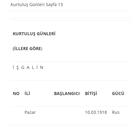
Kurtuluş Günleri Sayfa 13
KURTULUŞ GÜNLERİ
(İLLERE GÖRE
)
İ Ş G A L İ N
NO
İLİ
BAŞLANGICI
BİTİŞİ
GÜCÜ
Pazar
10.03.1918
Rus