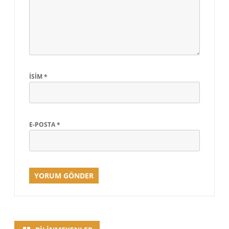
İSIM
*
E-POSTA
*