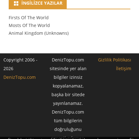
İNGILIZCE YAZILAR
Firsts Of The World
Mosts Of The World
Animal Kingdom (Unknowns)
Copyright 2006 -
DenizTopu.com
Gizlilik Politikası
2026
sitesinde yer alan
İletişim
DenizTopu.com
bilgiler izinsiz
kopyalanamaz,
başka bir sitede
yayınlanamaz.
DenizTopu.com
tüm bilgilerin
doğruluğunu
garanti edemez.