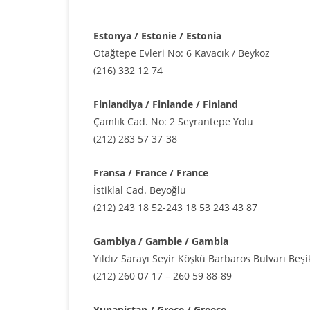
Estonya / Estonie / Estonia
Otağtepe Evleri No: 6 Kavacık / Beykoz
(216) 332 12 74
Finlandiya / Finlande / Finland
Çamlık Cad. No: 2 Seyrantepe Yolu
(212) 283 57 37-38
Fransa / France / France
İstiklal Cad. Beyoğlu
(212) 243 18 52-243 18 53 243 43 87
Gambiya / Gambie / Gambia
Yıldız Sarayı Seyir Köşkü Barbaros Bulvarı Beşi
(212) 260 07 17 – 260 59 88-89
Yunanistan / Grece / Greece