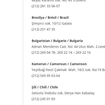
Beyaz Karanfil sok. No: 45 3.Levent
(212) 281 33 06-07
Brezilya / Brésil / Brazil
Şimşirci sok. 10/12 Galata
(212) 251 47 35
Bulgaristan / Bulgarie / Bulgaria
Adnan Menderes Cad. No: 44 Ulus Mah. 2.Lev
(212) 269 04 78- 269 22 14 – 269 22 16
Kamerun / Cameroun / Cameroon
Yeşilbağ Fevzi Çakmak Mah. 18/2 sok. No:19 B
(212) 569 95 63-64
Şili / Chili / Chile
Setüstü İnebolu sok. Derya Han Kabataş
(212) 245 01 83