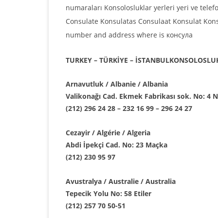
numaraları Konsolosluklar yerleri yeri ve tele
Consulate Konsulatas Consulaat Konsulat Kon
number and address where is консула
TURKEY – TÜRKİYE – İSTANBULKONSOLOSLU
Arnavutluk / Albanie / Albania
Valikonağı Cad. Ekmek Fabrikası sok. No: 4 N
(212) 296 24 28 – 232 16 99 – 296 24 27
Cezayir / Algérie / Algeria
Abdi İpekçi Cad. No: 23 Maçka
(212) 230 95 97
Avustralya / Australie / Australia
Tepecik Yolu No: 58 Etiler
(212) 257 70 50-51