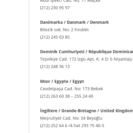
Abdi ipekci Cad. No: 71 Maçka
(212) 230 95 97
Danimarka / Danmark / Denmark
Bilezik sok. No: 2 Fındıklı
(212) 245 03 85
Dominik Cumhuriyeti / République Dominicai
Teşvikiye Cad. 172 İzgü Apt. K: 4 D: 6 Nişantaşı
(212) 248 36 13
Mısır / Egypte / Egypt
Cevdetpaşa Cad. No: 173 Bebek
(212) 263 60 38 – 255 24 40
İngiltere / Grande-Bretagne / United Kingdo
Meşrutiyet Cad. No: 34 Beyoğlu
(212) 252 64 6 /4 hat 293 75 40-5