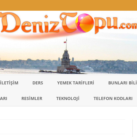
Skip
to
İLETIŞIM
DERS
YEMEK TARIFLERI
BUNLARI BI
content
ARI
RESIMLER
TEKNOLOJI
TELEFON KODLARI