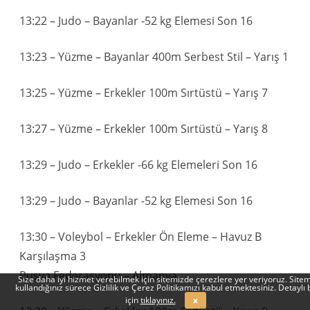
13:22 – Judo – Bayanlar -52 kg Elemesi Son 16
13:23 – Yüzme – Bayanlar 400m Serbest Stil – Yarış 1
13:25 – Yüzme – Erkekler 100m Sırtüstü – Yarış 7
13:27 – Yüzme – Erkekler 100m Sırtüstü – Yarış 8
13:29 – Judo – Erkekler -66 kg Elemeleri Son 16
13:29 – Judo – Bayanlar -52 kg Elemesi Son 16
13:30 – Voleybol – Erkekler Ön Eleme – Havuz B
Karşılaşma 3
Rusya Federasyonu – Almanya
Size daha iyi hizmet verebilmek için sitemizde çerezlere yer veriyoruz. Sitem
kullandığınız sürece Gizlilik ve Çerez Politikamızı kabul etmektesiniz. Detaylı b
için
tıklayınız.
x