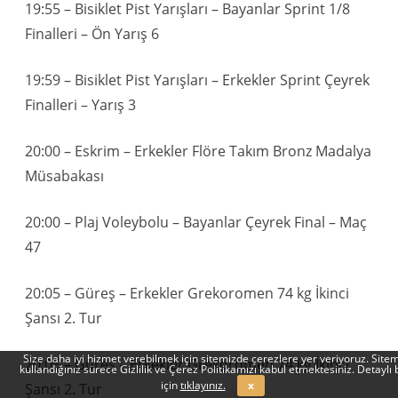
19:55 – Bisiklet Pist Yarışları – Bayanlar Sprint 1/8
Finalleri – Ön Yarış 6
19:59 – Bisiklet Pist Yarışları – Erkekler Sprint Çeyrek
Finalleri – Yarış 3
20:00 – Eskrim – Erkekler Flöre Takım Bronz Madalya
Müsabakası
20:00 – Plaj Voleybolu – Bayanlar Çeyrek Final – Maç
47
20:05 – Güreş – Erkekler Grekoromen 74 kg İkinci
Şansı 2. Tur
Size daha iyi hizmet verebilmek için sitemizde çerezlere yer veriyoruz. Sitem
20:05 – Güreş – Erkekler Grekoromen 74 kg İkinci
kullandığınız sürece Gizlilik ve Çerez Politikamızı kabul etmektesiniz. Detaylı b
için
tıklayınız.
x
Şansı 2. Tur