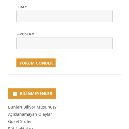
İSIM
*
E-POSTA
*
BILINMEYENLER
Bunları Biliyor Musunuz?
Açıklanamayan Olaylar
Güzel Sözler
Püf Noktaları