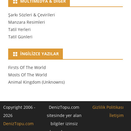
MULTIMEDYA & DIĞER
Şarkı Sözleri & Çevirileri
Manzara Resimleri
Tatil Yerleri
Tatil Günleri
İNGILIZCE YAZILAR
Firsts Of The World
Mosts Of The World
Animal Kingdom (Unknowns)
Copyright 2006 -
DenizTopu.com
Gizlilik Politikası
2026
sitesinde yer alan
İletişim
DenizTopu.com
bilgiler izinsiz