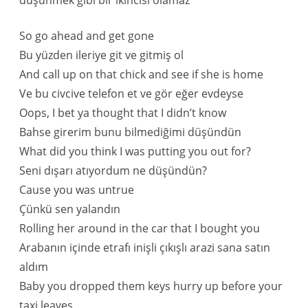
düşünmek gibi bir ikincisi olamaz
So go ahead and get gone
Bu yüzden ileriye git ve gitmiş ol
And call up on that chick and see if she is home
Ve bu civcive telefon et ve gör eğer evdeyse
Oops, I bet ya thought that I didn’t know
Bahse girerim bunu bilmediğimi düşündün
What did you think I was putting you out for?
Seni dışarı atıyordum ne düşündün?
Cause you was untrue
Çünkü sen yalandın
Rolling her around in the car that I bought you
Arabanın içinde etrafı inişli çıkışlı arazi sana satın
aldım
Baby you dropped them keys hurry up before your
taxi leaves