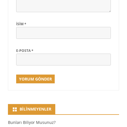
İSIM
*
E-POSTA
*
BILINMEYENLER
Bunları Biliyor Musunuz?