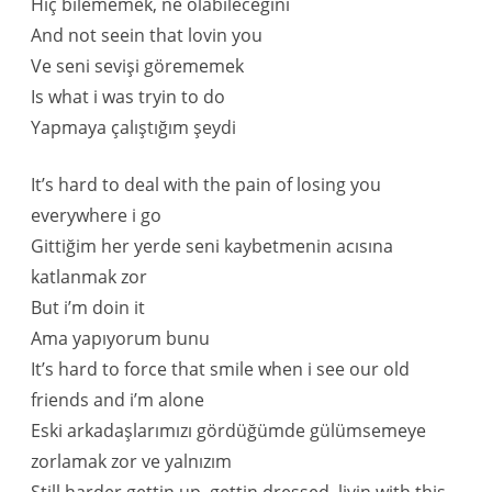
Hiç bilememek, ne olabileceğini
And not seein that lovin you
Ve seni sevişi görememek
Is what i was tryin to do
Yapmaya çalıştığım şeydi
It’s hard to deal with the pain of losing you
everywhere i go
Gittiğim her yerde seni kaybetmenin acısına
katlanmak zor
But i’m doin it
Ama yapıyorum bunu
It’s hard to force that smile when i see our old
friends and i’m alone
Eski arkadaşlarımızı gördüğümde gülümsemeye
zorlamak zor ve yalnızım