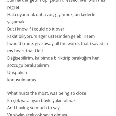
Still harder gettin up, gettin dressed, livin with this
regret
Hala uyanmak daha zor, giyinmek, bu kederle
yaşamak
But i know if i could do it over
Fakat biliyorum eğer üstesinden gelebilirsem
I would trade, give away all the words that i saved in
my heart that i left
Değişebilirim, kalbimde biriktirip bıraktığım her
sözcüğü bırakabilirim
Unspoken
konuşulmamış
What hurts the most, was being so close
En çok yaralayan böyle yakın olmak
And having so much to say
Ve söyleyecek çok şeyin olması