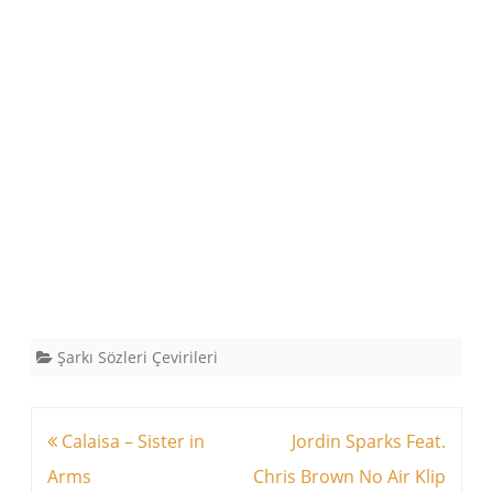
Şarkı Sözleri Çevirileri
Yazı
Calaisa – Sister in
Jordin Sparks Feat.
dolaşımı
Arms
Chris Brown No Air Klip