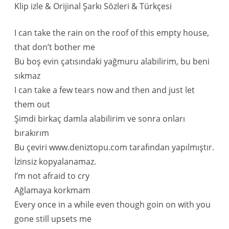
Klip izle & Orijinal Şarkı Sözleri & Türkçesi
I can take the rain on the roof of this empty house,
that don’t bother me
Bu boş evin çatısındaki yağmuru alabilirim, bu beni
sıkmaz
I can take a few tears now and then and just let
them out
Şimdi birkaç damla alabilirim ve sonra onları
bırakırım
Bu çeviri www.deniztopu.com tarafından yapılmıştır.
İzinsiz kopyalanamaz.
I’m not afraid to cry
Ağlamaya korkmam
Every once in a while even though goin on with you
gone still upsets me