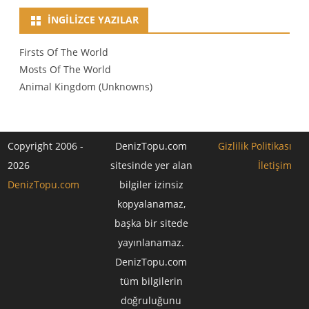
İNGILIZCE YAZILAR
Firsts Of The World
Mosts Of The World
Animal Kingdom (Unknowns)
Copyright 2006 -
DenizTopu.com
Gizlilik Politikası
2026
sitesinde yer alan
İletişim
DenizTopu.com
bilgiler izinsiz
kopyalanamaz,
başka bir sitede
yayınlanamaz.
DenizTopu.com
tüm bilgilerin
doğruluğunu