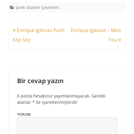
Şarkı Sözleri Çevirileri
Yazı
Enrique Iglesias Push
Enrique Iglesias – Miss
dolaşımı
Klip Söz
You
Bir cevap yazın
E-posta hesabınız yayımlanmayacak.
Gerekli
alanlar
*
ile işaretlenmişlerdir
YORUM