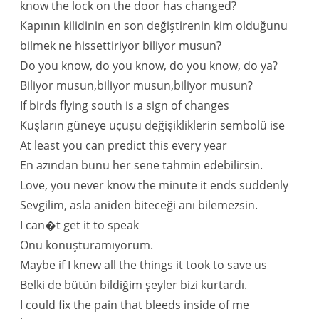
know the lock on the door has changed?
Kapının kilidinin en son değiştirenin kim olduğunu
bilmek ne hissettiriyor biliyor musun?
Do you know, do you know, do you know, do ya?
Biliyor musun,biliyor musun,biliyor musun?
If birds flying south is a sign of changes
Kuşların güneye uçuşu değişikliklerin sembolü ise
At least you can predict this every year
En azından bunu her sene tahmin edebilirsin.
Love, you never know the minute it ends suddenly
Sevgilim, asla aniden biteceği anı bilemezsin.
I can�t get it to speak
Onu konuşturamıyorum.
Maybe if I knew all the things it took to save us
Belki de bütün bildiğim şeyler bizi kurtardı.
I could fix the pain that bleeds inside of me