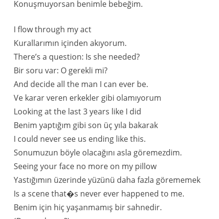
Konuşmuyorsan benimle bebeğim.
I flow through my act
Kurallarımın içinden akıyorum.
There’s a question: Is she needed?
Bir soru var: O gerekli mi?
And decide all the man I can ever be.
Ve karar veren erkekler gibi olamıyorum
Looking at the last 3 years like I did
Benim yaptığım gibi son üç yıla bakarak
I could never see us ending like this.
Sonumuzun böyle olacağını asla göremezdim.
Seeing your face no more on my pillow
Yastığımın üzerinde yüzünü daha fazla görememek
Is a scene that�s never ever happened to me.
Benim için hiç yaşanmamış bir sahnedir.