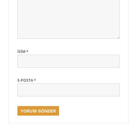
İSIM
*
E-POSTA
*