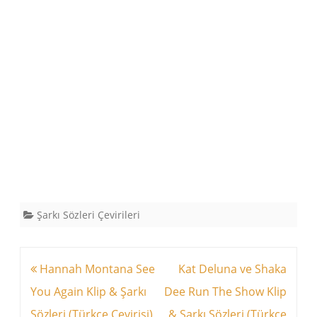
Şarkı Sözleri Çevirileri
Yazı
Hannah Montana See
Kat Deluna ve Shaka
dolaşımı
You Again Klip & Şarkı
Dee Run The Show Klip
Sözleri (Türkçe Çevirisi)
& Şarkı Sözleri (Türkçe