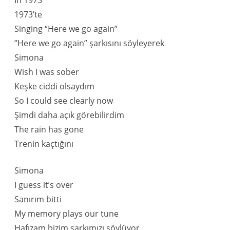
In 1973
1973’te
Singing “Here we go again”
”Here we go again” şarkısını söyleyerek
Simona
Wish I was sober
Keşke ciddi olsaydım
So I could see clearly now
Şimdi daha açık görebilirdim
The rain has gone
Trenin kaçtığını
Simona
I guess it’s over
Sanırım bitti
My memory plays our tune
Hafızam bizim şarkımızı söylüyor