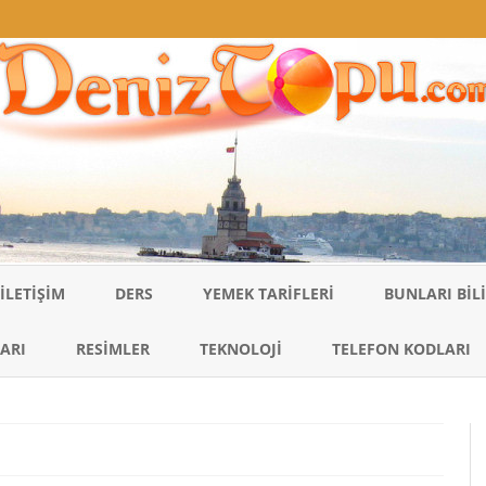
Skip
to
İLETIŞIM
DERS
YEMEK TARIFLERI
BUNLARI BI
content
ARI
RESIMLER
TEKNOLOJI
TELEFON KODLARI