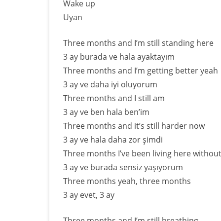
Wake up
Uyan
Three months and I’m still standing here
3 ay burada ve hala ayaktayım
Three months and I’m getting better yeah
3 ay ve daha iyi oluyorum
Three months and I still am
3 ay ve ben hala ben’im
Three months and it’s still harder now
3 ay ve hala daha zor şimdi
Three months I’ve been living here withou
3 ay ve burada sensiz yaşıyorum
Three months yeah, three months
3 ay evet, 3 ay
Three months and I’m still breathing