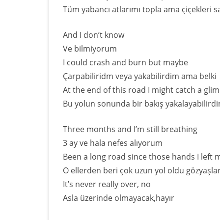
Tüm yabancı atlarımı topla ama çiçekleri s
And I don’t know
Ve bilmiyorum
I could crash and burn but maybe
Çarpabiliridm veya yakabilirdim ama belki
At the end of this road I might catch a gli
Bu yolun sonunda bir bakış yakalayabilird
Three months and I’m still breathing
3 ay ve hala nefes alıyorum
Been a long road since those hands I left m
O ellerden beri çok uzun yol oldu gözyaşla
It’s never really over, no
Asla üzerinde olmayacak,hayır