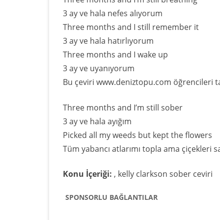
3 ay ve hala nefes alıyorum
Three months and I still remember it
3 ay ve hala hatırlıyorum
Three months and I wake up
3 ay ve uyanıyorum
Bu çeviri www.deniztopu.com öğrencileri ta
Three months and I’m still sober
3 ay ve hala ayığım
Picked all my weeds but kept the flowers
Tüm yabancı atlarımı topla ama çiçekleri s
Konu İçeriği:
, kelly clarkson sober ceviri
SPONSORLU BAĞLANTILAR