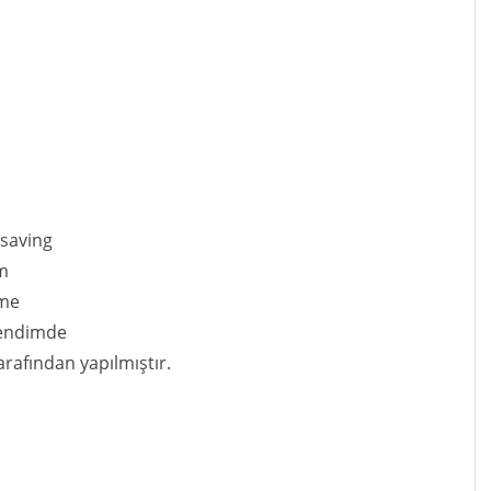
 saving
m
 me
kendimde
rafından yapılmıştır.