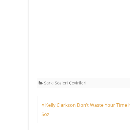
Şarkı Sözleri Çevirileri
Yazı
Kelly Clarkson Don’t Waste Your Time K
dolaşımı
Söz