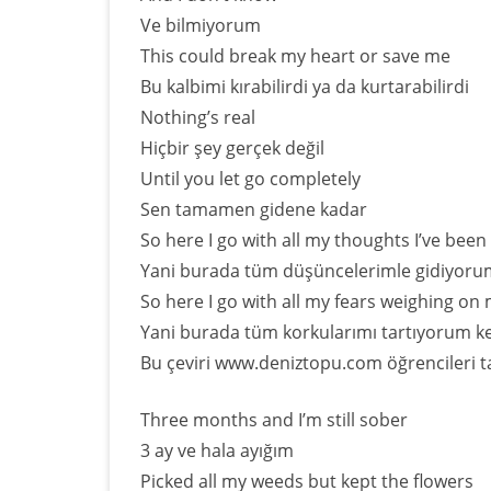
Ve bilmiyorum
This could break my heart or save me
Bu kalbimi kırabilirdi ya da kurtarabilirdi
Nothing’s real
Hiçbir şey gerçek değil
Until you let go completely
Sen tamamen gidene kadar
So here I go with all my thoughts I’ve been
Yani burada tüm düşüncelerimle gidiyoru
So here I go with all my fears weighing on
Yani burada tüm korkularımı tartıyorum 
Bu çeviri www.deniztopu.com öğrencileri ta
Three months and I’m still sober
3 ay ve hala ayığım
Picked all my weeds but kept the flowers