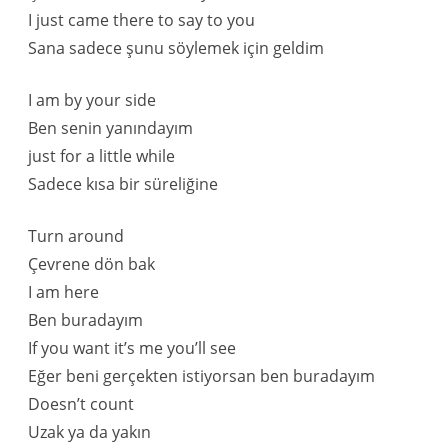
I just came there to say to you
Sana sadece şunu söylemek için geldim
I am by your side
Ben senin yanındayım
just for a little while
Sadece kısa bir süreliğine
Turn around
Çevrene dön bak
I am here
Ben buradayım
If you want it’s me you’ll see
Eğer beni gerçekten istiyorsan ben buradayım
Doesn’t count
Uzak ya da yakın