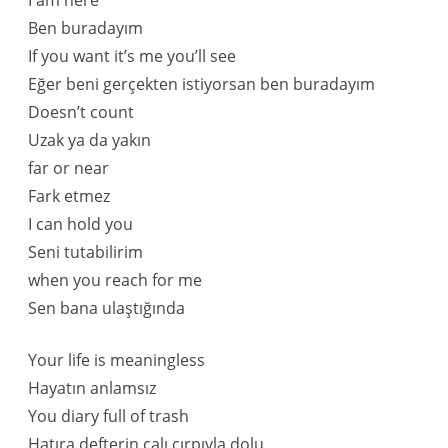
I am here
Ben buradayım
If you want it’s me you’ll see
Eğer beni gerçekten istiyorsan ben buradayım
Doesn’t count
Uzak ya da yakın
far or near
Fark etmez
I can hold you
Seni tutabilirim
when you reach for me
Sen bana ulaştığında
Your life is meaningless
Hayatın anlamsız
You diary full of trash
Hatıra defterin çalı çırpıyla dolu