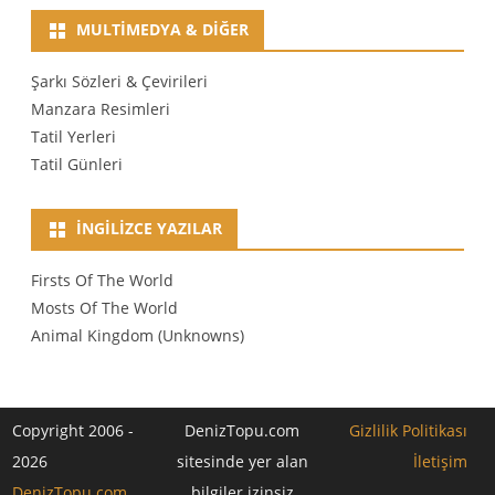
MULTIMEDYA & DIĞER
Şarkı Sözleri & Çevirileri
Manzara Resimleri
Tatil Yerleri
Tatil Günleri
İNGILIZCE YAZILAR
Firsts Of The World
Mosts Of The World
Animal Kingdom (Unknowns)
Copyright 2006 -
DenizTopu.com
Gizlilik Politikası
2026
sitesinde yer alan
İletişim
DenizTopu.com
bilgiler izinsiz