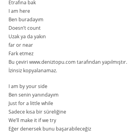
Etrafına bak
I am here
Ben buradayım
Doesn’t count
Uzak ya da yakın
far or near
Fark etmez
Bu çeviri www.deniztopu.com tarafından yapılmıştır.
İzinsiz kopyalanamaz.
I am by your side
Ben senin yanındayım
Just for a little while
Sadece kısa bir süreliğine
We’ll make it if we try
Eğer denersek bunu başarabileceğiz