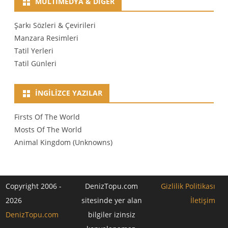
MULTIMEDYA & DIĞER
Şarkı Sözleri & Çevirileri
Manzara Resimleri
Tatil Yerleri
Tatil Günleri
İNGILIZCE YAZILAR
Firsts Of The World
Mosts Of The World
Animal Kingdom (Unknowns)
Copyright 2006 -
DenizTopu.com
Gizlilik Politikası
2026
sitesinde yer alan
İletişim
DenizTopu.com
bilgiler izinsiz