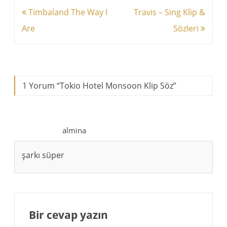
Yazı
Timbaland The Way I
Travis – Sing Klip &
dolaşımı
Are
Sözleri
1 Yorum “
Tokio Hotel Monsoon Klip Söz
”
almina
şarkı süper
Bir cevap yazın