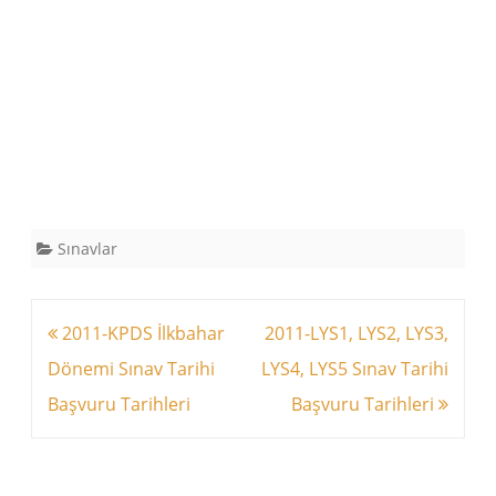
Sınavlar
Yazı
2011-KPDS İlkbahar
2011-LYS1, LYS2, LYS3,
dolaşımı
Dönemi Sınav Tarihi
LYS4, LYS5 Sınav Tarihi
Başvuru Tarihleri
Başvuru Tarihleri