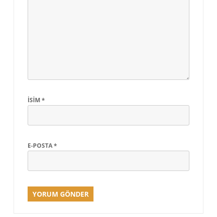
İSIM
*
E-POSTA
*