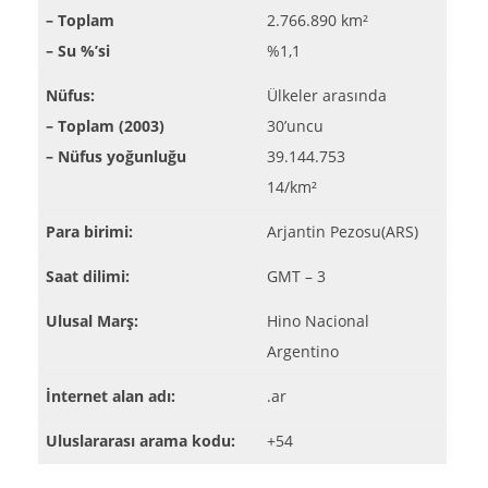
– Toplam
2.766.890 km²
– Su %’si
%1,1
Nüfus:
Ülkeler arasında
– Toplam (2003)
30’uncu
– Nüfus yoğunluğu
39.144.753
14/km²
Para birimi:
Arjantin Pezosu(ARS)
Saat dilimi:
GMT – 3
Ulusal Marş:
Hino Nacional
Argentino
İnternet alan adı:
.ar
Uluslararası arama kodu:
+54