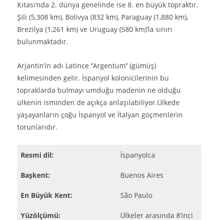
Kıtası’nda 2. dünya genelinde ise 8. en büyük topraktır.
Şili (5,308 km), Bolivya (832 km), Paraguay (1,880 km),
Brezilya (1,261 km) ve Uruguay (580 km)’la sınırı
bulunmaktadır.
Arjantin’in adı Latince ‘’Argentum’’ (gümüş)
kelimesinden gelir. İspanyol kolonicilerinin bu
topraklarda bulmayı umduğu madenin ne olduğu
ülkenin isminden de açıkça anlaşılabiliyor.Ülkede
yaşayanların çoğu İspanyol ve İtalyan göçmenlerin
torunlarıdır.
Resmi dil:
İspanyolca
Başkent:
Buenos Aires
En Büyük Kent:
São Paulo
Yüzölçümü:
Ülkeler arasında 8’inci