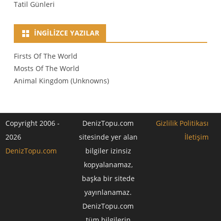
Tatil Günleri
İNGILIZCE YAZILAR
Firsts Of The World
Mosts Of The World
Animal Kingdom (Unknowns)
Copyright 2006 -
DenizTopu.com
Gizlilik Politikası
2026
sitesinde yer alan
İletişim
DenizTopu.com
bilgiler izinsiz
kopyalanamaz,
başka bir sitede
yayınlanamaz.
DenizTopu.com
tüm bilgilerin