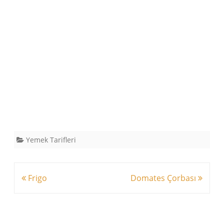
Yemek Tarifleri
Yazı
Frigo
Domates Çorbası
dolaşımı