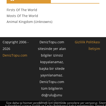
Firsts Of The World
Mosts Of The World
Animal Kingdom (Unknowns)
Copyright 2006 -
DenizTopu.com
Gizlilik Politikası
2026
sitesinde yer alan
İletişim
DenizTopu.com
bilgiler izinsiz
kopyalanamaz,
başka bir sitede
yayınlanamaz.
DenizTopu.com
tüm bilgilerin
doğruluğunu
garanti edemez.
Size daha iyi hizmet verebilmek için sitemizde çerezlere yer veriyoruz. Sitem
kullandığınız sürece Gizlilik ve Çerez Politikamızı kabul etmektesiniz. Detaylı b