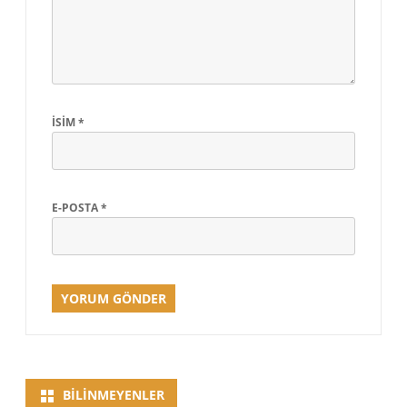
İSIM
*
E-POSTA
*
BILINMEYENLER