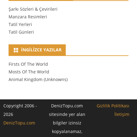
Şarkı Sözleri & Çevirileri
Manzara Resimleri
Tatil Yerleri
Tatil Günleri
İNGILIZCE YAZILAR
Firsts Of The World
Mosts Of The World
Animal Kingdom (Unknowns)
Copyright 2006 -
DenizTopu.com
Gizlilik Politikası
2026
sitesinde yer alan
İletişim
DenizTopu.com
bilgiler izinsiz
kopyalanamaz,