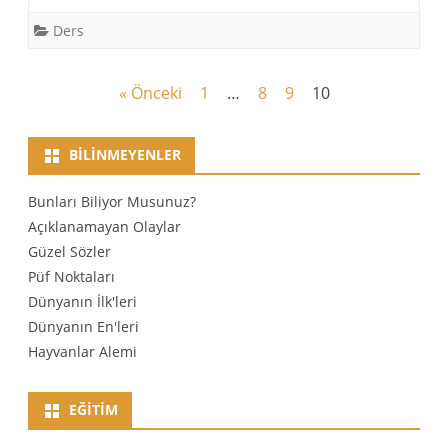
Ders
Yazı
« Önceki
1
…
8
9
10
dolaşımı
BILINMEYENLER
Bunları Biliyor Musunuz?
Açıklanamayan Olaylar
Güzel Sözler
Püf Noktaları
Dünyanın İlk'leri
Dünyanın En'leri
Hayvanlar Alemi
EĞITIM