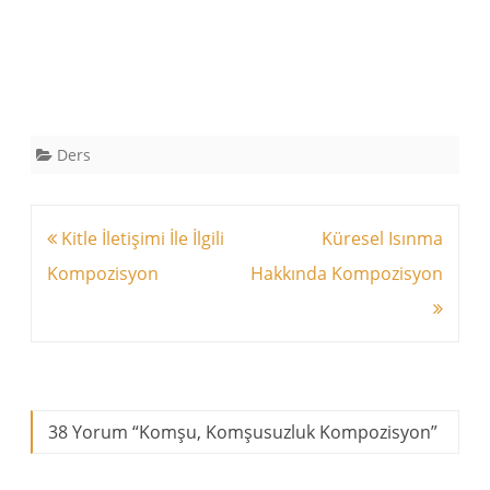
Ders
Yazı
Kitle İletişimi İle İlgili
Küresel Isınma
dolaşımı
Kompozisyon
Hakkında Kompozisyon
38 Yorum “
Komşu, Komşusuzluk Kompozisyon
”