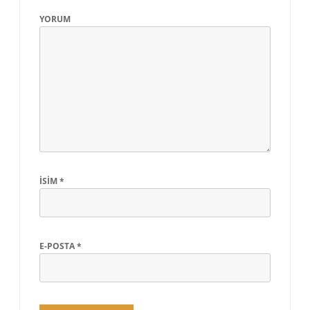
YORUM
İSIM
*
E-POSTA
*