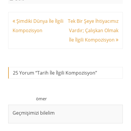
Yazı
Şimdiki Dünya İle İlgili
Tek Bir Şeye İhtiyacımız
dolaşımı
Kompozisyon
Vardır; Çalışkan Olmak
İle İlgili Kompozisyon
25 Yorum “
Tarih İle İlgili Kompozisyon
”
ömer
Geçmişimizi bilelim