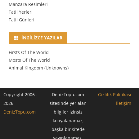
Manzara Resimleri
Tatil Yerleri
Tatil Günleri
İNGILIZCE YAZILAR
Firsts Of The World
Mosts Of The World
Animal Kingdom (Unknowns)
Copyright 2006 -
DenizTopu.com
Gizlilik Politikası
2026
sitesinde yer alan
İletişim
DenizTopu.com
bilgiler izinsiz
kopyalanamaz,
başka bir sitede
yayınlanamaz.