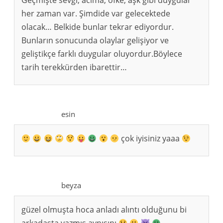
Geçmişte sevgi, acıma, öfke, aşk gibi duygular
her zaman var. Şimdide var gelecektede
olacak… Belkide bunlar tekrar ediyordur.
Bunların sonucunda olaylar gelişiyor ve
geliştikçe farklı duygular oluyordur.Böylece
tarih terekkürden ibarettir…
esin
çok iyisiniz yaaa
beyza
güzel olmuşta hoca anladı alıntı olduğunu bi