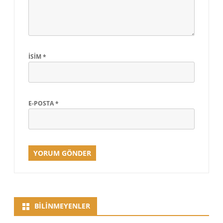
İSIM
*
E-POSTA
*
BILINMEYENLER