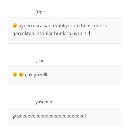
özge
aynen esra sana katılıyorum hepsi doqru
qerçekten insanlar bunlara uysa !!
şilan
çok güzelll
yasemin
güzeeeeeeeeeeeeeeeeeeeeeeeeel