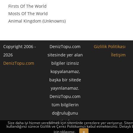
Firsts Of The World
Mosts Of The World
Animal Kingdom (Unknowns)
Copyright 2006 -
DenizTopu.com
Gizlilik Politikası
2026
sitesinde yer alan
İletişim
DenizTopu.com
bilgiler izinsiz
kopyalanamaz,
başka bir sitede
yayınlanamaz.
DenizTopu.com
tüm bilgilerin
doğruluğunu
garanti edemez.
Size daha iyi hizmet verebilmek için sitemizde çerezlere yer veriyoruz. Sitem
kullandığınız sürece Gizlilik ve Çerez Politikamızı kabul etmektesiniz. Detaylı b
için
tıklayınız.
x