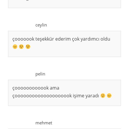
ceylin
çooooook teşekkür ederim çok yardımcı oldu
pelin
çoooooooooook ama
çoooooooooooooooooook işime yaradı
mehmet