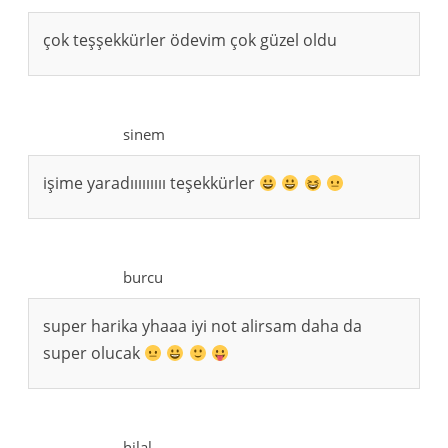
çok teşşekkürler ödevim çok güzel oldu
sinem
işime yaradııııııııı teşekkürler
burcu
super harika yhaaa iyi not alirsam daha da
super olucak
hilal