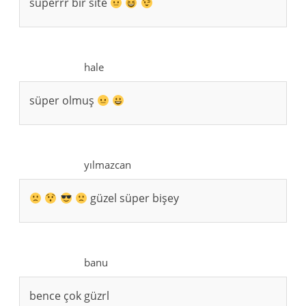
süperrr bir site
hale
süper olmuş
yılmazcan
güzel süper bişey
banu
bence çok güzrl