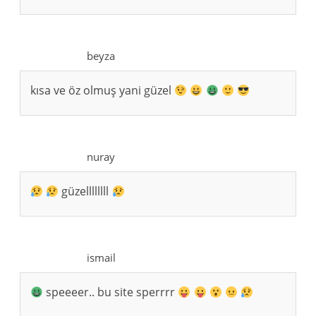
beyza
kısa ve öz olmuş yani güzel
nuray
güzellllllll
ismail
speeeer.. bu site sperrrr