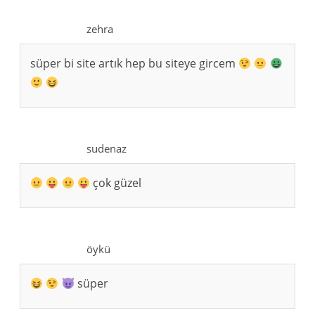
zehra
süper bi site artık hep bu siteye gircem
sudenaz
çok güzel
öykü
süper