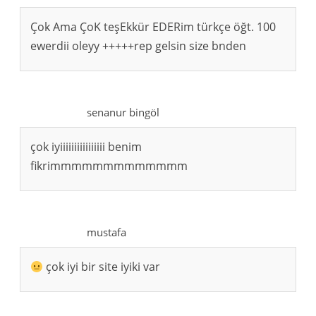
Çok Ama ÇoK teşEkkür EDERim türkçe öğt. 100
ewerdii oleyy +++++rep gelsin size bnden
senanur bingöl
çok iyiiiiiiiiiiiiiiii benim
fikrimmmmmmmmmmmmm
mustafa
çok iyi bir site iyiki var