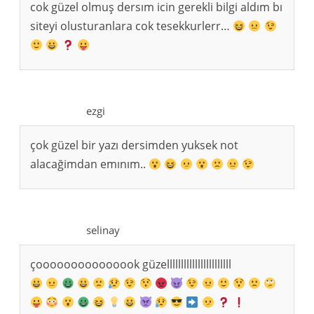
cok güzel olmuş dersım icin gerekli bilgi aldım bı
siteyi olusturanlara cok tesekkurlerr…
ezgi
çok güzel bir yazı dersimden yuksek not
alacağimdan emınım..
selinay
çooooooooooooook güzelllllllllllllllllllllll