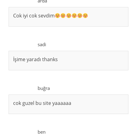
arda
Cok iyi cok sevdim
sadi
İşime yaradı thanks
buğra
cok guzel bu site yaaaaaa
ben