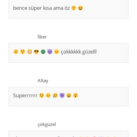
bence süper kısa ama öz
İlker
çokkkkkk güzelll
Altay
Superrrrrr
çokgüzel