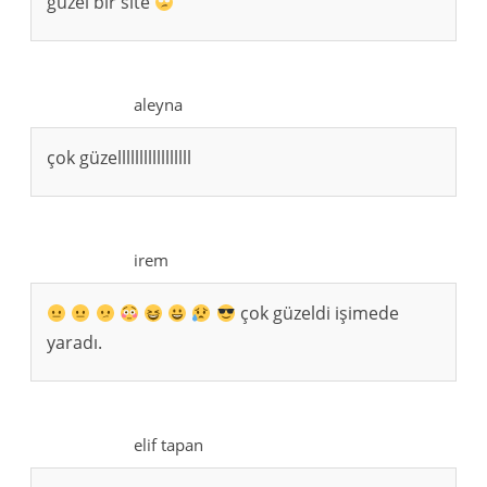
güzel bir site
aleyna
çok güzelllllllllllllllll
irem
çok güzeldi işimede
yaradı.
elif tapan