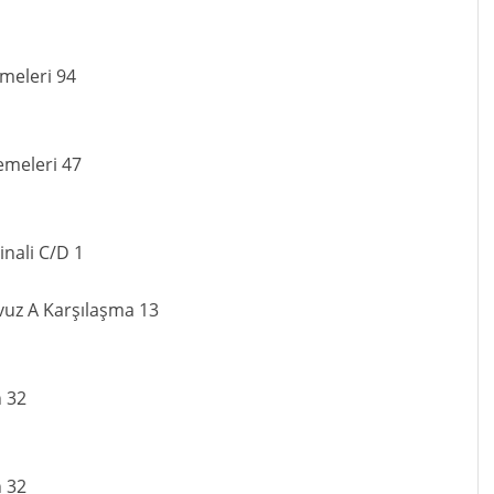
emeleri 94
emeleri 47
inali C/D 1
vuz A Karşılaşma 13
n 32
n 32