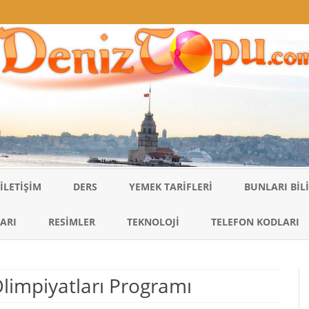
Skip
to
İLETIŞIM
DERS
YEMEK TARIFLERI
BUNLARI BI
content
ARI
RESIMLER
TEKNOLOJI
TELEFON KODLARI
limpiyatları Programı