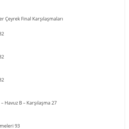
er Çeyrek Final Karşılaşmaları
32
32
32
 – Havuz B – Karşılaşma 27
emeleri 93