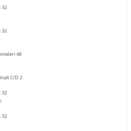
n 32
n 32
emeleri 48
inali C/D 2
n 32
i
n 32