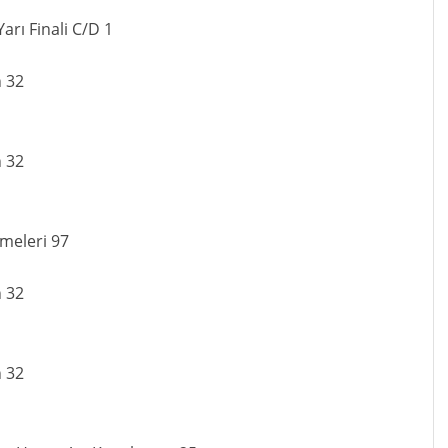
Yarı Finali C/D 1
n 32
n 32
emeleri 97
n 32
n 32