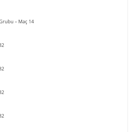
 Grubu – Maç 14
32
32
32
32