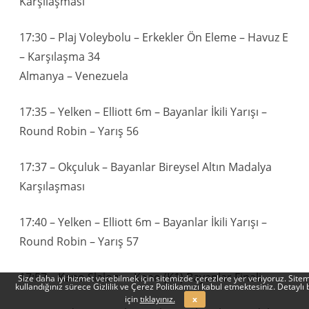
Karşılaşması
17:30 – Plaj Voleybolu – Erkekler Ön Eleme – Havuz E
– Karşılaşma 34
Almanya – Venezuela
17:35 – Yelken – Elliott 6m – Bayanlar İkili Yarışı –
Round Robin – Yarış 56
17:37 – Okçuluk – Bayanlar Bireysel Altın Madalya
Karşılaşması
17:40 – Yelken – Elliott 6m – Bayanlar İkili Yarışı –
Round Robin – Yarış 57
17:57 – Kano Slalom – Kano (K1) Bayanlar Finali
Size daha iyi hizmet verebilmek için sitemizde çerezlere yer veriyoruz. Sitem
kullandığınız sürece Gizlilik ve Çerez Politikamızı kabul etmektesiniz. Detaylı b
için
tıklayınız.
x