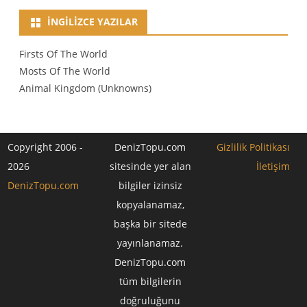
İNGILIZCE YAZILAR
Firsts Of The World
Mosts Of The World
Animal Kingdom (Unknowns)
Copyright 2006 -
DenizTopu.com
Gizlilik Politikası
2026
sitesinde yer alan
İletişim
DenizTopu.com
bilgiler izinsiz
kopyalanamaz,
başka bir sitede
yayınlanamaz.
DenizTopu.com
tüm bilgilerin
doğruluğunu