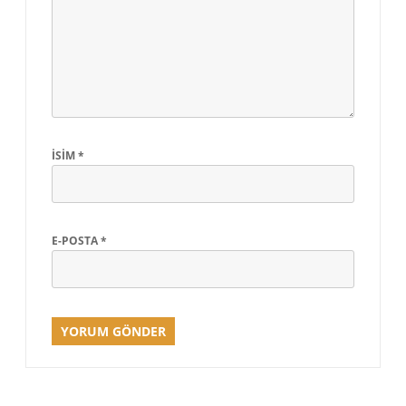
İSIM
*
E-POSTA
*