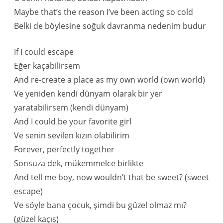
Maybe that’s the reason I’ve been acting so cold
Belki de böylesine soğuk davranma nedenim budur
If I could escape
Eğer kaçabilirsem
And re-create a place as my own world (own world)
Ve yeniden kendi dünyam olarak bir yer
yaratabilirsem (kendi dünyam)
And I could be your favorite girl
Ve senin sevilen kızın olabilirim
Forever, perfectly together
Sonsuza dek, mükemmelce birlikte
And tell me boy, now wouldn’t that be sweet? (sweet
escape)
Ve söyle bana çocuk, şimdi bu güzel olmaz mı?
(güzel kaçış)