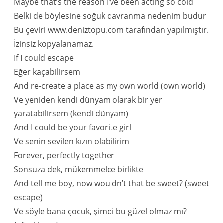
Maybe that’s the reason I’ve been acting so cold
Belki de böylesine soğuk davranma nedenim budur
Bu çeviri www.deniztopu.com tarafından yapılmıştır.
İzinsiz kopyalanamaz.
If I could escape
Eğer kaçabilirsem
And re-create a place as my own world (own world)
Ve yeniden kendi dünyam olarak bir yer
yaratabilirsem (kendi dünyam)
And I could be your favorite girl
Ve senin sevilen kızın olabilirim
Forever, perfectly together
Sonsuza dek, mükemmelce birlikte
And tell me boy, now wouldn’t that be sweet? (sweet
escape)
Ve söyle bana çocuk, şimdi bu güzel olmaz mı?