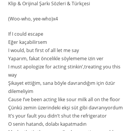
Klip & Orijinal Şarkı Sözleri & Türkçesi
(Woo-who, yee-who)x4
If I could escape
Eğer kaçabilirsem
I would, but first of all let me say
Yaparım, fakat öncelikle söylememe izin ver
I must apologize for acting stinkin’,treating you this
way
Şikayet ettiğim, sana böyle davrandığım için özür
dilemeliyim
Cause I’ve been acting like sour milk all on the floor
Çünkü zemin üzerindeki ekşi süt gibi davranıyordum
It’s your fault you didn’t shut the refrigerator
O senin hatandı, dolabı kapatmadın