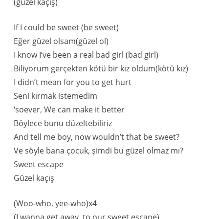
(güzel kaçış)
If I could be sweet (be sweet)
Eğer güzel olsam(güzel ol)
I know I’ve been a real bad girl (bad girl)
Biliyorum gerçekten kötü bir kız oldum(kötü kız)
I didn’t mean for you to get hurt
Seni kırmak istemedim
‘soever, We can make it better
Böylece bunu düzeltebiliriz
And tell me boy, now wouldn’t that be sweet?
Ve söyle bana çocuk, şimdi bu güzel olmaz mı?
Sweet escape
Güzel kaçış
(Woo-who, yee-who)x4
(I wanna get away, to our sweet escape)