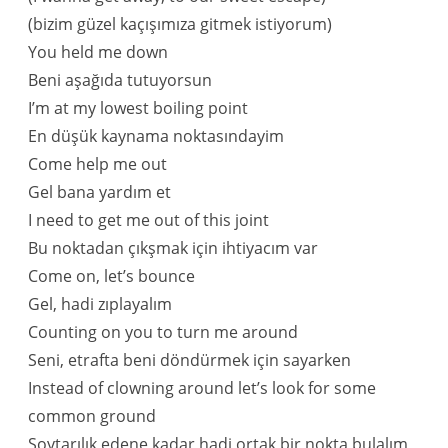
(bizim güzel kaçışımıza gitmek istiyorum)
You held me down
Beni aşağıda tutuyorsun
I’m at my lowest boiling point
En düşük kaynama noktasındayim
Come help me out
Gel bana yardım et
I need to get me out of this joint
Bu noktadan çıkşmak için ihtiyacım var
Come on, let’s bounce
Gel, hadi zıplayalım
Counting on you to turn me around
Seni, etrafta beni döndürmek için sayarken
Instead of clowning around let’s look for some
common ground
Soytarılık edene kadar hadi ortak bir nokta bulalım