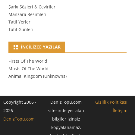
Şarkı Sözleri & Çevirileri
Manzara Resimleri
Tatil Yerleri
Tatil Günleri
İNGILIZCE YAZILAR
Firsts Of The World
Mosts Of The World
Animal Kingdom (Unknowns)
Copyright 2006 -
DenizTopu.com
Gizlilik Politikası
2026
sitesinde yer alan
İletişim
DenizTopu.com
bilgiler izinsiz
kopyalanamaz,