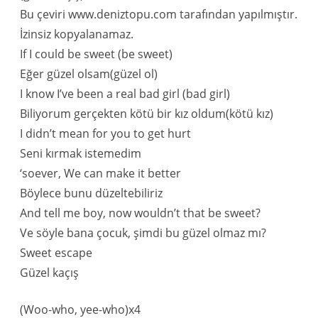
Bu çeviri www.deniztopu.com tarafından yapılmıştır.
İzinsiz kopyalanamaz.
If I could be sweet (be sweet)
Eğer güzel olsam(güzel ol)
I know I’ve been a real bad girl (bad girl)
Biliyorum gerçekten kötü bir kız oldum(kötü kız)
I didn’t mean for you to get hurt
Seni kırmak istemedim
‘soever, We can make it better
Böylece bunu düzeltebiliriz
And tell me boy, now wouldn’t that be sweet?
Ve söyle bana çocuk, şimdi bu güzel olmaz mı?
Sweet escape
Güzel kaçış
(Woo-who, yee-who)x4