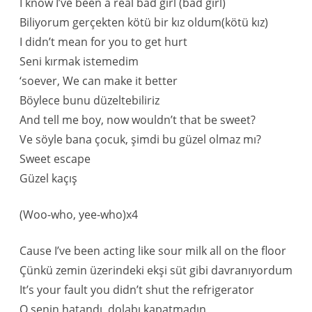
I know I’ve been a real bad girl (bad girl)
Biliyorum gerçekten kötü bir kız oldum(kötü kız)
I didn’t mean for you to get hurt
Seni kırmak istemedim
‘soever, We can make it better
Böylece bunu düzeltebiliriz
And tell me boy, now wouldn’t that be sweet?
Ve söyle bana çocuk, şimdi bu güzel olmaz mı?
Sweet escape
Güzel kaçış
(Woo-who, yee-who)x4
Cause I’ve been acting like sour milk all on the floor
Çünkü zemin üzerindeki ekşi süt gibi davranıyordum
It’s your fault you didn’t shut the refrigerator
O senin hatandı, dolabı kapatmadın