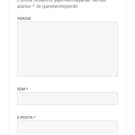
alanlar
*
ile işaretlenmişlerdir
YORUM
İSIM
*
E-POSTA
*