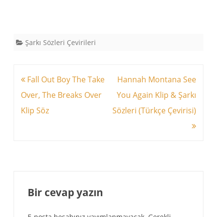
Şarkı Sözleri Çevirileri
Yazı
Fall Out Boy The Take
Hannah Montana See
dolaşımı
Over, The Breaks Over
You Again Klip & Şarkı
Klip Söz
Sözleri (Türkçe Çevirisi)
Bir cevap yazın
E-posta hesabınız yayımlanmayacak.
Gerekli