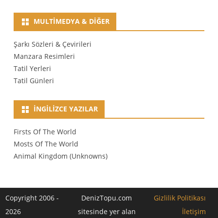
MULTIMEDYA & DIĞER
Şarkı Sözleri & Çevirileri
Manzara Resimleri
Tatil Yerleri
Tatil Günleri
İNGILIZCE YAZILAR
Firsts Of The World
Mosts Of The World
Animal Kingdom (Unknowns)
Copyright 2006 -
DenizTopu.com
Gizlilik Politikası
2026
sitesinde yer alan
İletişim