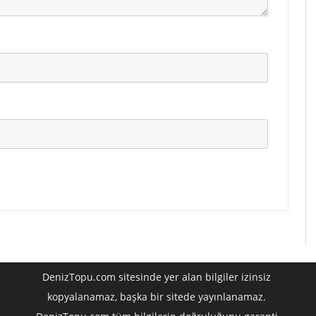
DenizTopu.com sitesinde yer alan bilgiler izinsiz
kopyalanamaz, başka bir sitede yayınlanamaz.