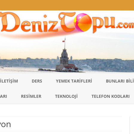
Skip
to
İLETIŞIM
DERS
YEMEK TARIFLERI
BUNLARI BI
content
ARI
RESIMLER
TEKNOLOJI
TELEFON KODLARI
syon