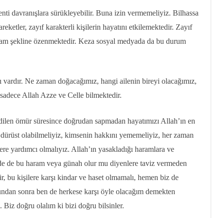
zenti davranışlara sürükleyebilir. Buna izin vermemeliyiz. Bilhassa
reketler, zayıf karakterli kişilerin hayatını etkilemektedir. Zayıf
yaşam şekline özenmektedir. Keza sosyal medyada da bu durum
tı vardır. Ne zaman doğacağımız, hangi ailenin bireyi olacağımız,
 sadece Allah Azze ve Celle bilmektedir.
edilen ömür süresince doğrudan sapmadan hayatımızı Allah’ın en
 dürüst olabilmeliyiz, kimsenin hakkını yememeliyiz, her zaman
rlere yardımcı olmalıyız. Allah’ın yasakladığı haramlara ve
e de bu haram veya günah olur mu diyenlere taviz vermeden
ir, bu kişilere karşı kindar ve haset olmamalı, hemen biz de
bundan sonra ben de herkese karşı öyle olacağım demekten
 Biz doğru olalım ki bizi doğru bilsinler.