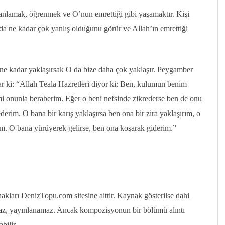
 anlamak, öğrenmek ve O’nun emrettiği gibi yaşamaktır. Kişi
ında ne kadar çok yanlış olduğunu görür ve Allah’ın emrettiği
ne kadar yaklaşırsak O da bize daha çok yaklaşır. Peygamber
r ki: “Allah Teala Hazretleri diyor ki: Ben, kulumun benim
mi onunla beraberim. Eğer o beni nefsinde zikrederse ben de onu
derim. O bana bir karış yaklaşırsa ben ona bir zira yaklaşırım, o
rım. O bana yürüyerek gelirse, ben ona koşarak giderim.”
ları DenizTopu.com sitesine aittir. Kaynak gösterilse dahi
az, yayınlanamaz. Ancak kompozisyonun bir bölümü alıntı
bilir.