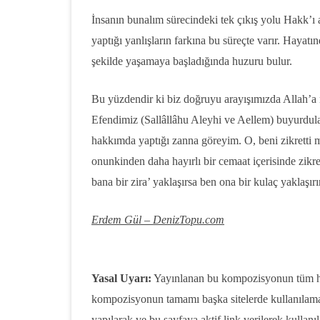
İnsanın bunalım sürecindeki tek çıkış yolu Hakk’ı
yaptığı yanlışların farkına bu süreçte varır. Hayat
şekilde yaşamaya başladığında huzuru bulur.
Bu yüzdendir ki biz doğruyu arayışımızda Allah’a 
Efendimiz (Sallâllâhu Aleyhi ve Aellem) buyurdula
hakkımda yaptığı zanna göreyim. O, beni zikretti 
onunkinden daha hayırlı bir cemaat içerisinde zikre
bana bir zira’ yaklaşırsa ben ona bir kulaç yaklaşı
Erdem Gül – DenizTopu.com
Yasal Uyarı:
Yayınlanan bu kompozisyonun tüm hak
kompozisyonun tamamı başka sitelerde kullanılam
yapılarak ve bu sayfaya aktif link verilerek kullanıla