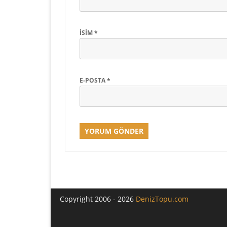
İSIM
*
E-POSTA
*
Copyright 2006 - 2026
DenizTopu.com