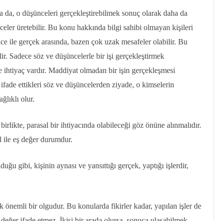
 da, o düşünceleri gerçekleştirebilmek sonuç olarak daha da
celer üretebilir. Bu konu hakkında bilgi sahibi olmayan kişileri
nce ile gerçek arasında, bazen çok uzak mesafeler olabilir. Bu
lir. Sadece söz ve düşüncelerle bir işi gerçekleştirmek
 ihtiyaç vardır. Maddiyat olmadan bir işin gerçekleşmesi
 ifade ettikleri söz ve düşüncelerden ziyade, o kimselerin
ğlıklı olur.
irlikte, parasal bir ihtiyacında olabileceği göz önüne alınmalıdır.
 ile eş değer durumdur.
uğu gibi, kişinin aynası ve yansıttığı gerçek, yaptığı işlerdir,
 önemli bir olgudur. Bu konularda fikirler kadar, yapılan işler de
 değer ifade etmez. İkisi bir arada olursa, sonuca ulaşabilmek