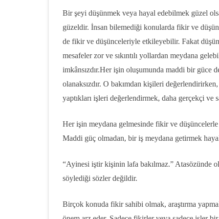
Bir şeyi düşünmek veya hayal edebilmek güzel olsa
güzeldir. İnsan bilemediği konularda fikir ve düşün
de fikir ve düşünceleriyle etkileyebilir. Fakat düşü
mesafeler zor ve sıkıntılı yollardan meydana gelebi
imkânsızdır.Her işin oluşumunda maddi bir güce de
olanaksızdır. O bakımdan kişileri değerlendirirken,
yaptıkları işleri değerlendirmek, daha gerçekçi ve sa
Her işin meydana gelmesinde fikir ve düşüncelerle b
Maddi güç olmadan, bir iş meydana getirmek hayal
“Ayinesi iştir kişinin lafa bakılmaz.” Atasözünde old
söylediği sözler değildir.
Birçok konuda fikir sahibi olmak, araştırma yapmak
önem arz eder. Sadece fikirler veya sadece işler bir