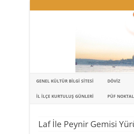
GENEL KÜLTÜR BILGI SITESI
DÖVIZ
İL İLÇE KURTULUŞ GÜNLERI
PÜF NOKTAL
Laf İle Peynir Gemisi Yür