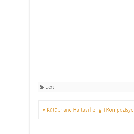
Ders
Yazı
Kütüphane Haftası İle İlgili Kompozisy
dolaşımı