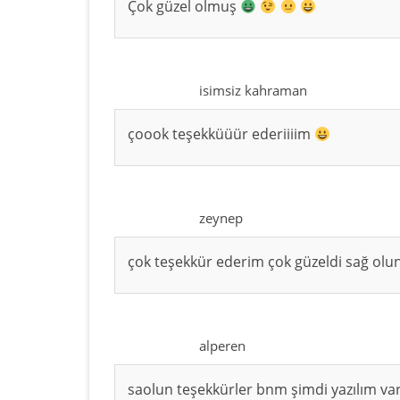
Çok güzel olmuş
isimsiz kahraman
çoook teşekküüür ederiiiim
zeynep
çok teşekkür ederim çok güzeldi sağ olun
alperen
saolun teşekkürler bnm şimdi yazılım var