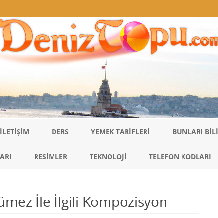
Skip
to
İLETIŞIM
DERS
YEMEK TARIFLERI
BUNLARI BI
content
ARI
RESIMLER
TEKNOLOJI
TELEFON KODLARI
ümez İle İlgili Kompozisyon