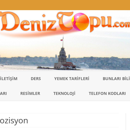
Skip
to
İLETIŞIM
DERS
YEMEK TARIFLERI
BUNLARI BI
content
ARI
RESIMLER
TEKNOLOJI
TELEFON KODLARI
mpozisyon