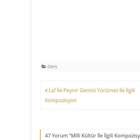
Ders
Yazı
Laf İle Peynir Gemisi Yürümez İle İlgili
dolaşımı
Kompozisyon
47 Yorum “
Milli Kültür İle İlgili Kompozis