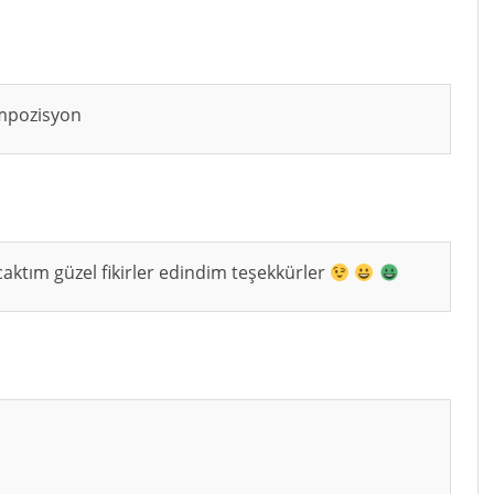
ompozisyon
ktım güzel fikirler edindim teşekkürler