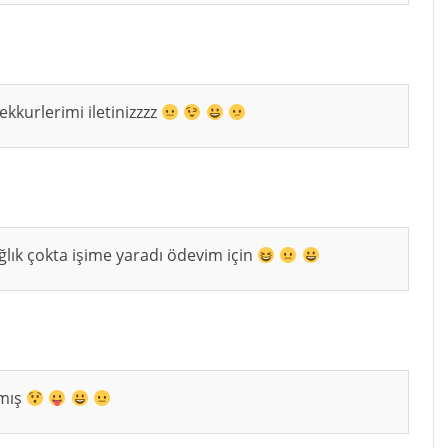
kkurlerimi iletinizzzz
ağlık çokta işime yaradı ödevim için
kmış