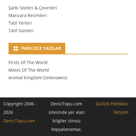
Şarkı Sözleri & Çevirileri
Manzara Resimleri
Tatil Yerleri
Tatil Günleri
İNGILIZCE YAZILAR
Firsts Of The World
Mosts Of The World
Animal Kingdom (Unknowns)
Copyright 2006 -
DenizTopu.com
Gizlilik Politikası
2026
sitesinde yer alan
İletişim
DenizTopu.com
bilgiler izinsiz
kopyalanamaz,