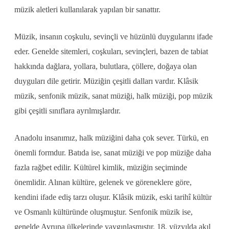
müzik aletleri kullanılarak yapılan bir sanattır.
Müzik, insanın coşkulu, sevinçli ve hüzünlü duygularını ifade
eder. Genelde sitemleri, coşkuları, sevinçleri, bazen de tabiat
hakkında dağlara, yollara, bulutlara, çöllere, doğaya olan
duyguları dile getirir. Müziğin çeşitli dalları vardır. Klâsik
müzik, senfonik müzik, sanat müziği, halk müziği, pop müzik
gibi çeşitli sınıflara ayrılmışlardır.
Anadolu insanımız, halk müziğini daha çok sever. Türkü, en
önemli formdur. Batıda ise, sanat müziği ve pop müziğe daha
fazla rağbet edilir. Kültürel kimlik, müziğin seçiminde
önemlidir. Alınan kültüre, gelenek ve göreneklere göre,
kendini ifade ediş tarzı oluşur. Klâsik müzik, eski tarihî kültür
ve Osmanlı kültüründe oluşmuştur. Senfonik müzik ise,
genelde Avrupa ülkelerinde yaygınlaşmıştır. 18. yüzyılda akıl