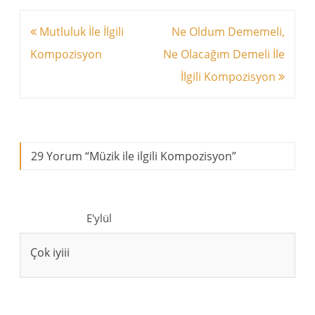
Yazı
Mutluluk İle İlgili
Ne Oldum Dememeli,
dolaşımı
Kompozisyon
Ne Olacağım Demeli İle
İlgili Kompozisyon
29 Yorum “
Müzik ile ilgili Kompozisyon
”
E'ylül
Çok iyiii