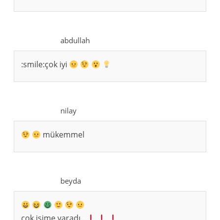
abdullah
:smile:çok iyi
nilay
mükemmel
beyda
çok işime yaradı..