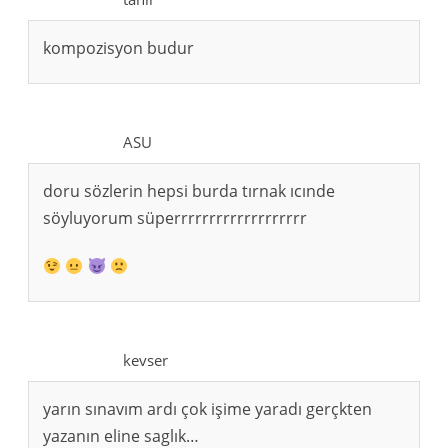
kompozisyon budur
ASU
doru sözlerin hepsi burda tırnak ıcınde
söyluyorum süperrrrrrrrrrrrrrrrrrr
kevser
yarın sınavım ardı çok işime yaradı gerçkten
yazanın eline saglık…