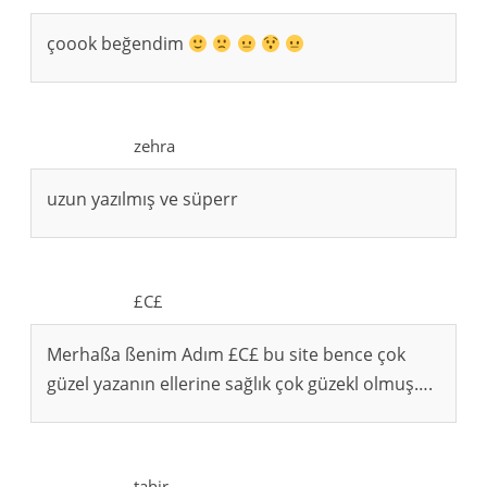
çoook beğendim
zehra
uzun yazılmış ve süperr
£C£
Merhaßa ßenim Adım £C£ bu site bence çok
güzel yazanın ellerine sağlık çok güzekl olmuş….
tahir