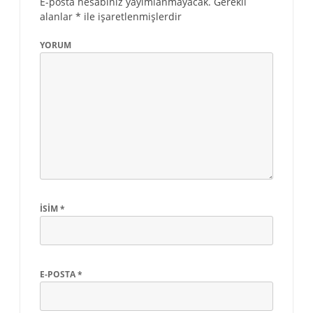
E-posta hesabınız yayımlanmayacak.
Gerekli
alanlar
*
ile işaretlenmişlerdir
YORUM
İSIM
*
E-POSTA
*