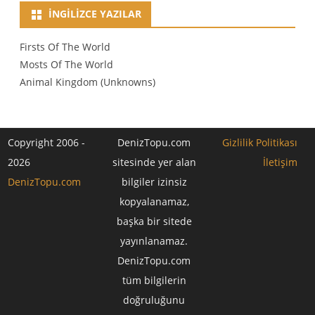
İNGILIZCE YAZILAR
Firsts Of The World
Mosts Of The World
Animal Kingdom (Unknowns)
Copyright 2006 -
DenizTopu.com
Gizlilik Politikası
2026
sitesinde yer alan
İletişim
DenizTopu.com
bilgiler izinsiz
kopyalanamaz,
başka bir sitede
yayınlanamaz.
DenizTopu.com
tüm bilgilerin
doğruluğunu