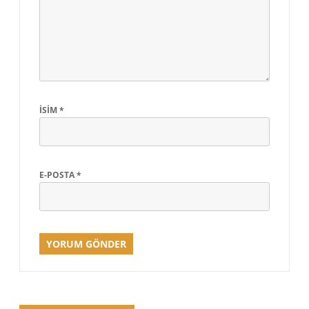
İSIM
*
E-POSTA
*