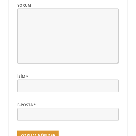
YORUM
İSIM
*
E-POSTA
*