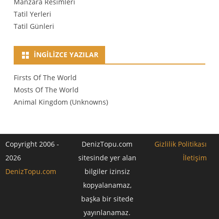
Manzara Resimleri
Tatil Yerleri
Tatil Günleri
İNGILIZCE YAZILAR
Firsts Of The World
Mosts Of The World
Animal Kingdom (Unknowns)
Copyright 2006 -
DenizTopu.com
Gizlilik Politikası
2026
sitesinde yer alan
İletişim
DenizTopu.com
bilgiler izinsiz
kopyalanamaz,
başka bir sitede
yayınlanamaz.