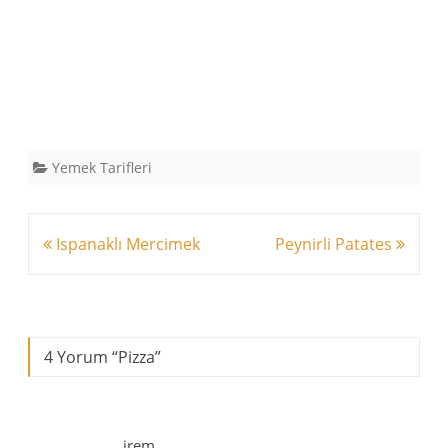
Yemek Tarifleri
Yazı
Ispanaklı Mercimek
Peynirli Patates
dolaşımı
4 Yorum “
Pizza
”
irem