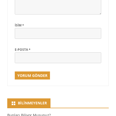
İSIM
*
E-POSTA
*
BILINMEYENLER
Bunları Biliyor Musunuz?