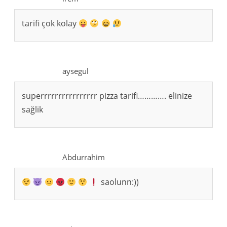
tarifi çok kolay
aysegul
superrrrrrrrrrrrrrrr pizza tarifi…………. elinize
sağlik
Abdurrahim
saolunn:))